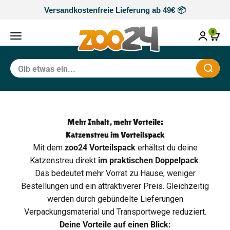
Zum Inhalt springen
Versandkostenfreie Lieferung ab 49€ 📦
zoo24
0
Navigationsmenü öffnen
Waren
Schli
Mehr Inhalt, mehr Vorteile:
Katzenstreu im Vorteilspack
Mit dem
zoo24 Vorteilspack
erhältst du deine
Katzenstreu direkt
im praktischen Doppelpack
.
Das bedeutet mehr Vorrat zu Hause, weniger
Bestellungen und ein attraktiverer Preis. Gleichzeitig
werden durch gebündelte Lieferungen
Verpackungsmaterial und Transportwege reduziert.
Deine Vorteile auf einen Blick: