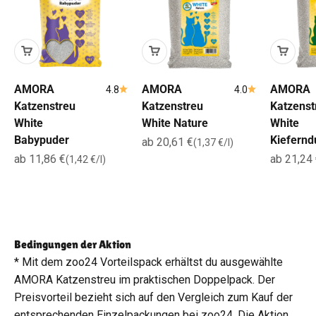
AMORA
AMORA
AMORA
4.8
4.0
Katzenstreu
Katzenstreu
Katzenst
White
White Nature
White
Babypuder
Kiefernd
Angebot
ab 20,61 €
(1,37 €/l)
Angebot
Angebot
ab 11,86 €
ab 21,24
(1,42 €/l)
Bedingungen der Aktion
* Mit dem zoo24 Vorteilspack erhältst du ausgewählte
AMORA Katzenstreu im praktischen Doppelpack. Der
Preisvorteil bezieht sich auf den Vergleich zum Kauf der
entsprechenden Einzelpackungen bei zoo24. Die Aktion