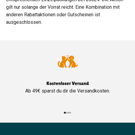
gilt nur solange der Vorrat reicht. Eine Kombination mit
anderen Rabattaktionen oder Gutscheinen ist
ausgeschlossen.
Kostenloser Versand
Ab 49€ sparst du dir die Versandkosten.
Gehe zu Element 1
Gehe zu Element 2
Gehe zu Element 3
Gehe zu Element 4