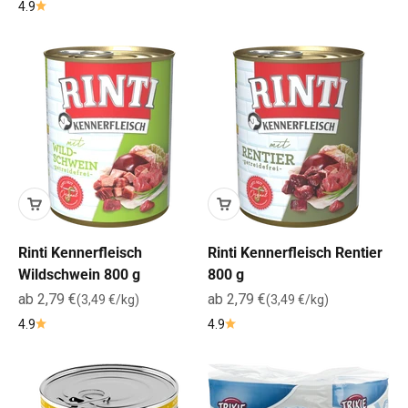
4.9
Rinti Kennerfleisch
Rinti Kennerfleisch Rentier
Wildschwein 800 g
800 g
Angebot
Angebot
ab 2,79 €
ab 2,79 €
(3,49 €/kg)
(3,49 €/kg)
4.9
4.9