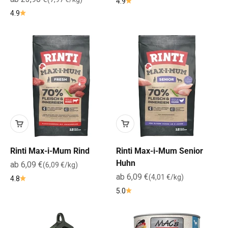
4.9
4.9
Rinti Max-i-Mum Rind
Rinti Max-i-Mum Senior
Huhn
Angebot
ab 6,09 €
(6,09 €/kg)
Angebot
ab 6,09 €
(4,01 €/kg)
4.8
5.0