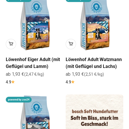
Löwenhof Eiger Adult (mit
Löwenhof Adult Watzmann
Geflügel und Lamm)
(mit Geflügel und Lachs)
Angebot
Angebot
ab 1,93 €
ab 1,93 €
(2,47 €/kg)
(2,51 €/kg)
4.9
4.9
powered by zoo24