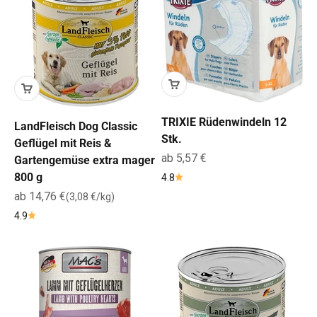
TRIXIE Rüdenwindeln 12
LandFleisch Dog Classic
Stk.
Geflügel mit Reis &
Angebot
ab 5,57 €
Gartengemüse extra mager
800 g
4.8
Angebot
ab 14,76 €
(3,08 €/kg)
4.9