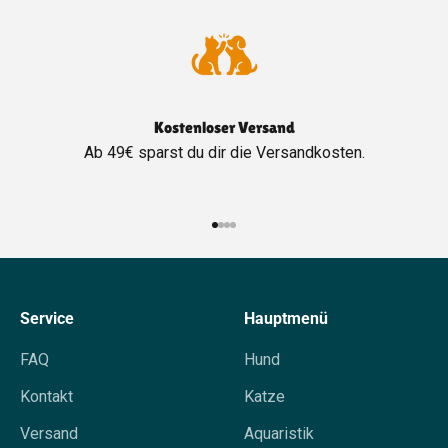
Kostenloser Versand
Ab 49€ sparst du dir die Versandkosten.
Gehe zu Element 1
Gehe zu Element 2
Gehe zu Element 3
Gehe zu Element 4
Service
Hauptmenü
FAQ
Hund
Kontakt
Katze
Versand
Aquaristik