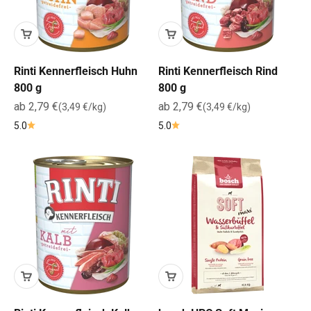
Rinti Kennerfleisch Huhn
Rinti Kennerfleisch Rind
800 g
800 g
Angebot
Angebot
ab 2,79 €
ab 2,79 €
(3,49 €/kg)
(3,49 €/kg)
5.0
5.0