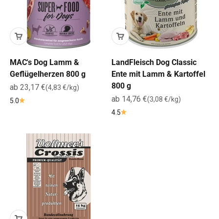
MAC's Dog Lamm &
LandFleisch Dog Classic
Geflügelherzen 800 g
Ente mit Lamm & Kartoffel
800 g
Angebot
ab 23,17 €
(4,83 €/kg)
Angebot
ab 14,76 €
(3,08 €/kg)
5.0
4.5