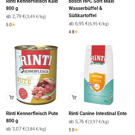
Rinti Kennerfleisch Kalb
bosch HPC Soft Maxi
800 g
Wasserbüffel &
Süßkartoffel
Angebot
ab 2,79 €
(3,49 €/kg)
Angebot
ab 6,95 €
(6,95 €/kg)
5.0
4.8
Rinti Kennerfleisch Pute
Rinti Canine Intestinal Ente
800 g
Angebot
ab 5,76 €
(3,97 €/kg)
Angebot
ab 3,07 €
(3,84 €/kg)
5.0