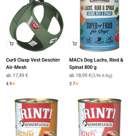
Curli Clasp Vest Geschirr
MAC's Dog Lachs, Rind &
Air-Mesh
Spinat 800 g
Angebot
Angebot
ab 17,49 €
ab 18,99 €
(3,96 €/kg)
4.9
3.7