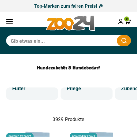
Zum Inhalt springen
Top-Marken zum fairen Preis! 🎉
zoo24
0
Navigationsmenü öffnen
Waren
Schli
Hundezubehör & Hundebedarf
Futter
Pflege
Zubeh
3929 Produkte
powered by zoo24
powered by zoo24