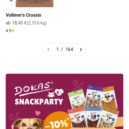
Vollmer's Crossis
Angebot
ab 18,45 €
(2,73 €/kg)
4.9
1 / 164