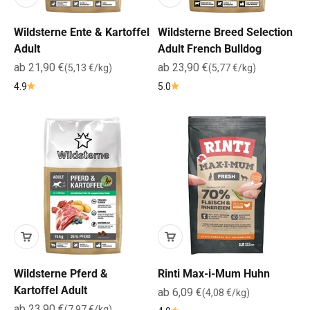
Wildsterne Ente & Kartoffel
Wildsterne Breed Selection
Adult
Adult French Bulldog
Angebot
Angebot
ab 21,90 €
ab 23,90 €
(5,13 €/kg)
(5,77 €/kg)
4.9
5.0
Wildsterne Pferd &
Rinti Max-i-Mum Huhn
Kartoffel Adult
Angebot
ab 6,09 €
(4,08 €/kg)
Angebot
ab 23,90 €
(7,97 €/kg)