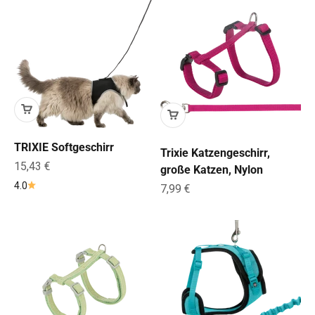
TRIXIE Softgeschirr
Trixie Katzengeschirr,
Angebot
15,43 €
große Katzen, Nylon
4.0
Angebot
7,99 €