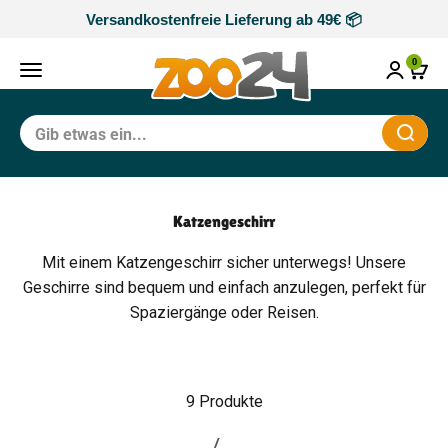
Zum Inhalt springen
Versandkostenfreie Lieferung ab 49€ 📦
zoo24
0
Navigationsmenü öffnen
Waren
Schli
Katzengeschirr
Mit einem Katzengeschirr sicher unterwegs! Unsere
Geschirre sind bequem und einfach anzulegen, perfekt für
Spaziergänge oder Reisen.
9 Produkte