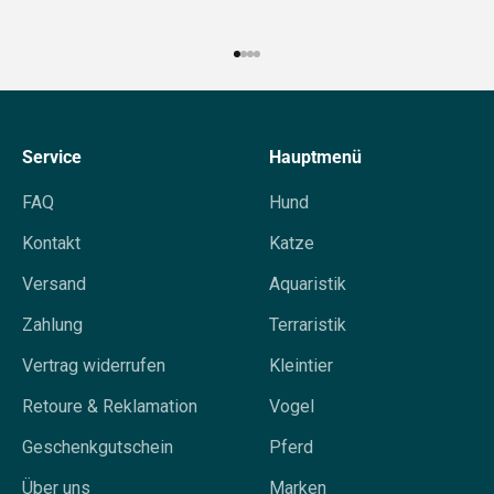
Gehe zu Element 1
Gehe zu Element 2
Gehe zu Element 3
Gehe zu Element 4
Service
Hauptmenü
FAQ
Hund
Kontakt
Katze
Versand
Aquaristik
Zahlung
Terraristik
Vertrag widerrufen
Kleintier
Retoure & Reklamation
Vogel
Geschenkgutschein
Pferd
Über uns
Marken