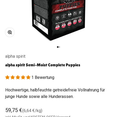
Bild vergrößern
Gehe zu Element 1
Gehe zu Element 2
alpha spirit
alpha spirit Semi-Moist Complete Puppies
1 Bewertung
Hochwertige, halbfeuchte getreidefreie Vollnahrung für
junge Hunde sowie alle Hunderassen.
Angebot
59,75 €
(6,64 €/kg)