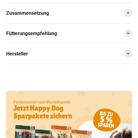
alpha spirit Semi-Moist Complete Wild Fish
17,95 €
Zusammensetzung
alpha spirit Semi-Moist Complete Multiprotein
106,49 €
110,56 €
alpha spirit The Only One Multiprotein
130,49 €
135,38 €
Fütterungsempfehlung
Primal Spirit Iberian Salmon Dog Adult
45,55 €
Hersteller
alpha spirit The Only One Puppies
137,29 €
142,48 €
alpha spirit Semi-Moist Complete Geflügel
17,05 €
alpha spirit Primal Adult Wild Waters
5,99 €