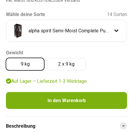
inkl. MwSt. und KOSTENLOSER Versand
Wähle deine Sorte
14 Sorten
alpha spirit Semi-Moist Complete Puppies
alpha spirit Primal Adult Wilderness
4,36 €
Gewicht
Primal Spirit Iberian Pork Dog Adult
45,55 €
9 kg
2 x 9 kg
alpha spirit The Only One Freiland-Ente
137,29 €
142,48 €
Auf Lager – Lieferzeit 1-3 Werktage
alpha spirit The Only One Wild Fish
137,29 €
142,48 €
In den Warenkorb
alpha spirit The Only One
109,29 €
113,41 €
alpha spirit The Only One Freiland-Geflügel
137,29 €
142,48 €
Beschreibung