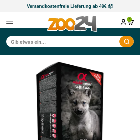
Zum Inhalt springen
Versandkostenfreie Lieferung ab 49€ 📦
zoo24
0
Navigationsmenü öffnen
Waren
Schli