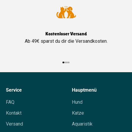
Kostenloser Versand
Ab 49€ sparst du dir die Versandkosten.
Gehe zu Element 1
Gehe zu Element 2
Gehe zu Element 3
Gehe zu Element 4
Service
Hauptmenü
FAQ
Hund
Kontakt
Katze
Versand
Aquaristik