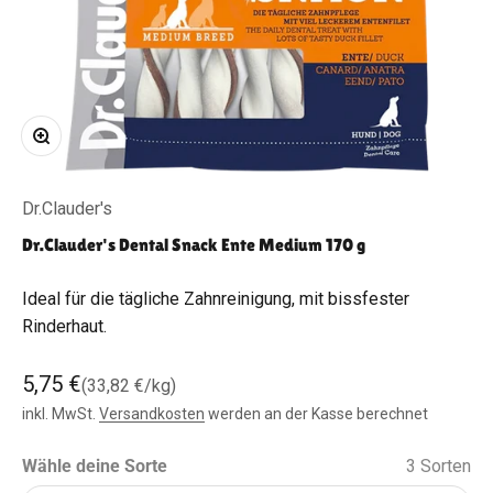
Bild vergrößern
Dr.Clauder's
Dr.Clauder's Dental Snack Ente Medium 170 g
Ideal für die tägliche Zahnreinigung, mit bissfester
Rinderhaut.
Angebot
5,75 €
(33,82 €/kg)
inkl. MwSt.
Versandkosten
werden an der Kasse berechnet
Wähle deine Sorte
3 Sorten