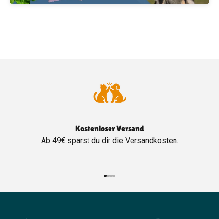
Kostenloser Versand
Ab 49€ sparst du dir die Versandkosten.
Gehe zu Element 1
Gehe zu Element 2
Gehe zu Element 3
Gehe zu Element 4