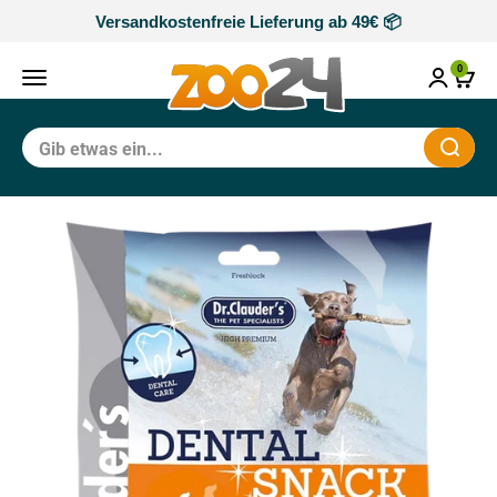
Zum Inhalt springen
Versandkostenfreie Lieferung ab 49€ 📦
zoo24
0
Navigationsmenü öffnen
Waren
Schli