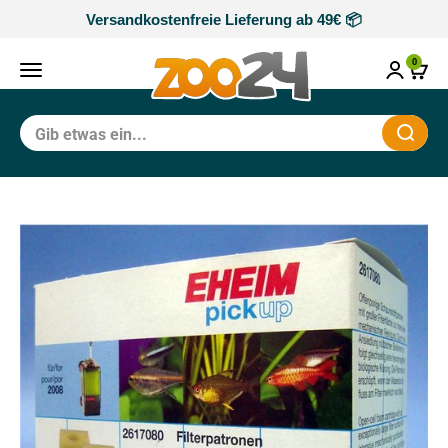
Zum Inhalt springen
Versandkostenfreie Lieferung ab 49€ 📦
zoo24
0
Navigationsmenü öffnen
Waren
Schli