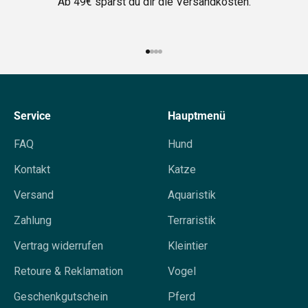
Ab 49€ sparst du dir die Versandkosten.
Gehe zu Element 1
Gehe zu Element 2
Gehe zu Element 3
Gehe zu Element 4
Service
Hauptmenü
FAQ
Hund
Kontakt
Katze
Versand
Aquaristik
Zahlung
Terraristik
Vertrag widerrufen
Kleintier
Retoure & Reklamation
Vogel
Geschenkgutschein
Pferd