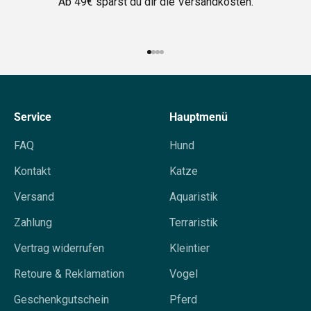
Ab 49€ sparst du dir die Versandkosten.
Gehe zu Element 1
Gehe zu Element 2
Gehe zu Element 3
Gehe zu Element 4
Service
Hauptmenü
FAQ
Hund
Kontakt
Katze
Versand
Aquaristik
Zahlung
Terraristik
Vertrag widerrufen
Kleintier
Retoure & Reklamation
Vogel
Geschenkgutschein
Pferd