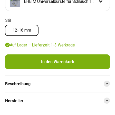
EHEIM Universalbürste für Schlauch 12/16 mm
EHEIM rapidCleaner - Reinigungsschwamm
6,88 €
Stil
EHEIM Bodengrund-Reinigungsset 4002510
26,99 €
12-16 mm
EHEIM Mulmglocke
13,28 €
Auf Lager – Lieferzeit 1-3 Werktage
EHEIM Schlammabsauger
64,99 €
In den Warenkorb
Beschreibung
Hersteller