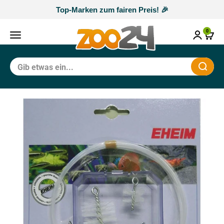
Zum Inhalt springen
Top-Marken zum fairen Preis! 🎉
zoo24
0
Navigationsmenü öffnen
Waren
Schli