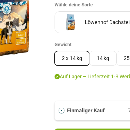
Wähle deine Sorte
Löwenhof Dachstein 
Löwenhof Eiger Adult (mit
Gewicht
Löwenhof Matterhorn Adult 
2 x 14 kg
14 kg
25
Löwenhof Adult Zugspitze (
Auf Lager – Lieferzeit 1-3 Wer
Löwenhof Adult Watzmann 
⠀
Einmaliger Kauf