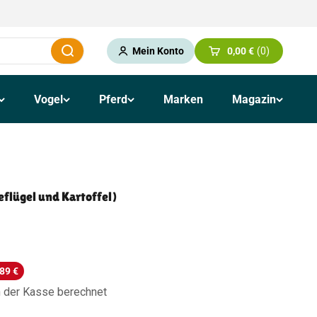
Mein Konto
0,00 €
0
Schließen
Warenkorb öffnen
Vogel
Pferd
Marken
Magazin
eflügel und Kartoffel)
89 €
 der Kasse berechnet