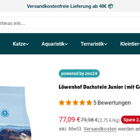
Versandkostenfreie Lieferung ab 49€ 📦
Katze
Aquaristik
Terraristik
Kleintier
powered by zoo24
Löwenhof Dachstein Junior (mit G
5 Bewertungen
Angebot
77,09 €
Regulärer Preis
79,98 €
Spare 2,
(2,75 €/kg)
inkl. MwSt.
Versandkosten
werden an