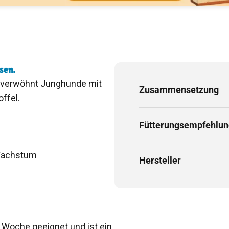
sen.
verwöhnt Junghunde mit
Zusammensetzung
ffel.
Fütterungsempfehlun
 Wachstum
Hersteller
. Woche geeignet und ist ein