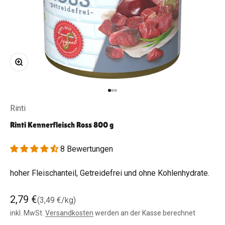
Bild vergrößern
Gehe zu Element 1
Gehe zu Element 2
Gehe zu Element 3
Rinti
Rinti Kennerfleisch Ross 800 g
8 Bewertungen
hoher Fleischanteil, Getreidefrei und ohne Kohlenhydrate.
Angebot
2,79 €
(3,49 €/kg)
inkl. MwSt.
Versandkosten
werden an der Kasse berechnet