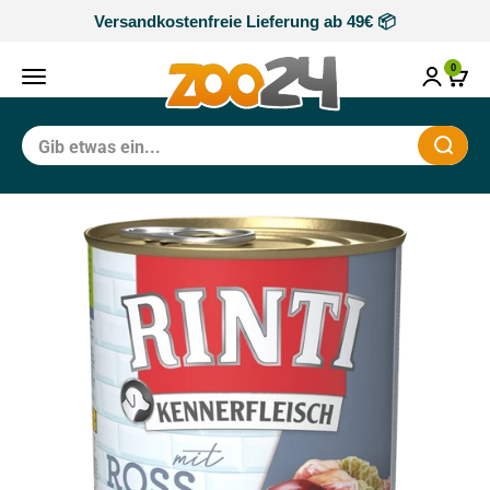
Zum Inhalt springen
Versandkostenfreie Lieferung ab 49€ 📦
zoo24
0
Navigationsmenü öffnen
Waren
Schli