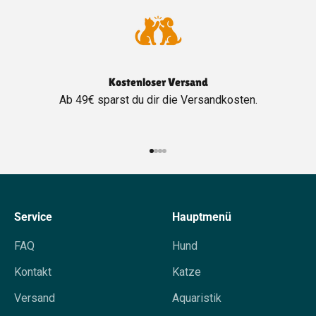
Kostenloser Versand
Ab 49€ sparst du dir die Versandkosten.
Gehe zu Element 1
Gehe zu Element 2
Gehe zu Element 3
Gehe zu Element 4
Service
Hauptmenü
FAQ
Hund
Kontakt
Katze
Versand
Aquaristik