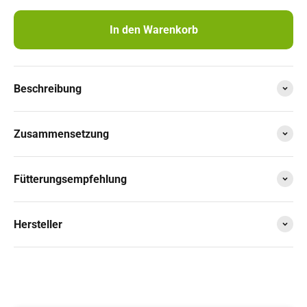
Rinti Kennerfleisch Kalb 800 g
2,79 €
In den Warenkorb
Rinti Kennerfleisch Lamm 800 g
2,79 €
Beschreibung
Rinti Kennerfleisch Rentier 800 g
2,79 €
Rinti Kennerfleisch Pansen 800 g
2,79 €
Zusammensetzung
Rinti Kennerfleisch Seefisch 800 g
2,79 €
Fütterungsempfehlung
Rinti Kennerfleisch Schinken 800 g
2,79 €
Hersteller
RINTI Kennerfleisch Kaninchen 800 g
31,80 €
RINTI Kennerfleisch Lachs 800 g
31,80 €
Rinti Kennerfleisch Pute 800 g
3,07 €