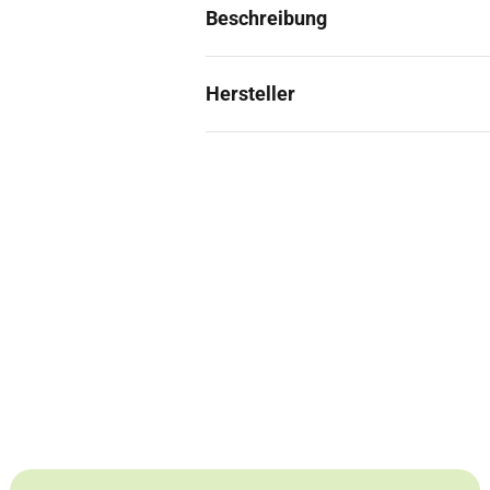
Tetra EasyBalance 100 ml
Beschreibung
Tetra CrystalWater 250 ml
Hersteller
Tetra CrystalWater 100 ml
Tetra Sauerstoff (O2)