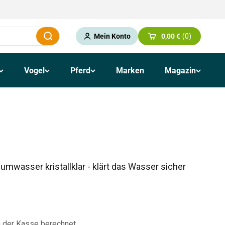
Mein Konto
0,00 €
0
Schließen
Warenkorb öffnen
Vogel
Pferd
Marken
Magazin
umwasser kristallklar - klärt das Wasser sicher
 der Kasse berechnet