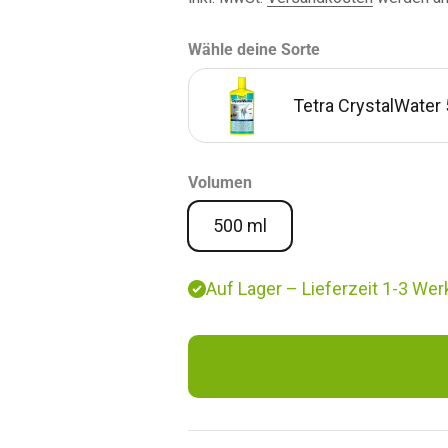
Wähle deine Sorte
Tetra CrystalWater
Tetra AquaSafe
Volumen
500 ml
Tetra ToruMin 500 ml
Tetra Vital 250 ml
Auf Lager – Lieferzeit 1-3 Wer
Tetra ToruMin 250 ml
Tetra EasyBalance 500 ml