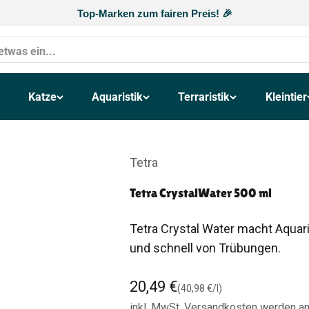
Top-Marken zum fairen Preis! 🎉
Katze
Aquaristik
Terraristik
Kleintier
Tetra
Tetra CrystalWater 500 ml
Tetra Crystal Water macht Aquari
und schnell von Trübungen.
Angebot
20,49 €
(40,98 €/l)
inkl. MwSt.
Versandkosten
werden an